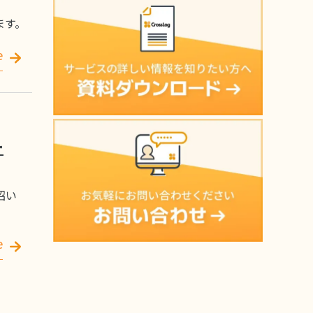
ます。
e
ー
招い
e