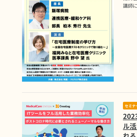
講師に
セミナ
20
ル活
れる