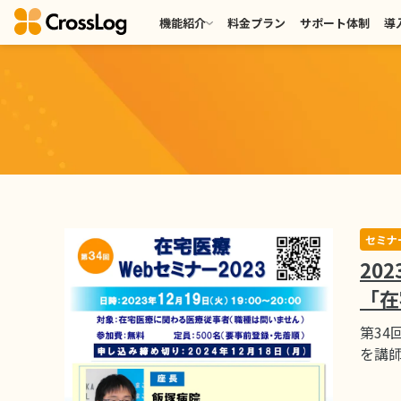
機能紹介
料金プラン
サポート体制
導
セミナ
20
「在
第34
を講師