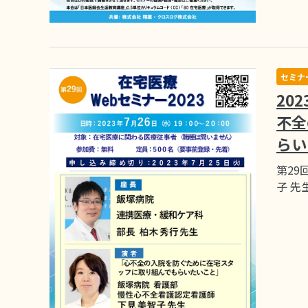
セミナ
20
不全
らい
第2
子 先