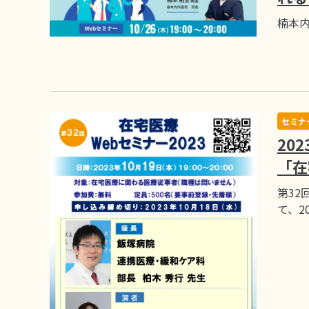
楠本内
セミナ
20
「在
第32
て、2