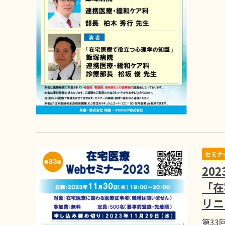
セミナ
20
「在
リニ
第33