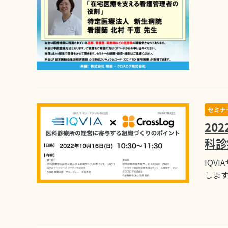
セミナ
20
科診
IQV
しま