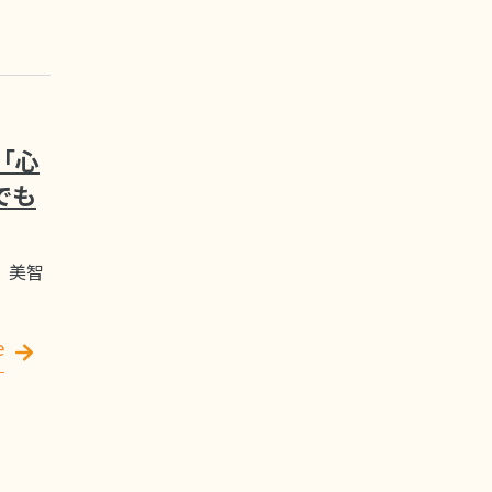
「心
でも
 美智
e