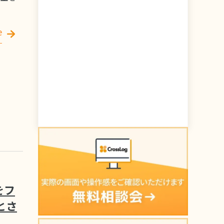
e
をフ
とさ