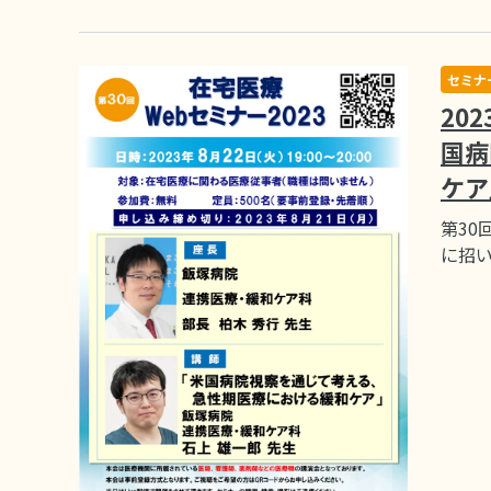
セミナ
20
国病
ケア
第30
に招い