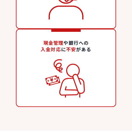
現金管理
や銀行への
入金対応
に
不安
がある