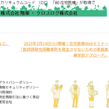
など、
2023年2月14日(火)開催！在宅医療Webセミナー
「医師誘発性困難事例を発生させないための家庭医
療学的アプローチ」
プライバシーポリシー
情報セキュリティポリシー
利用規約
特定商取引法に基づく表記
運営会社