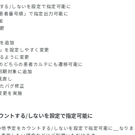
トする/しないを設定で指定可能に
」「患者番号順」で指定出力可能に
加
更
日を追加
月」を設定しやすく変更
するように変更
ル版のどちらの患者カルテにも遷移可能に
を同期対象に追加
見直し
いたバグ修正
な変更を実施
カウントする/しないを設定で指定可能に
の他予定をカウントする/しないを設定で指定可能に__なりま