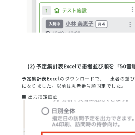
(2) 予定集計表Excelで患者並び順を「5
予定集計表Excel
のダウンロードで、__患者の並
になりました。以前は患者番号順固定でした。
■ 出力指定画面