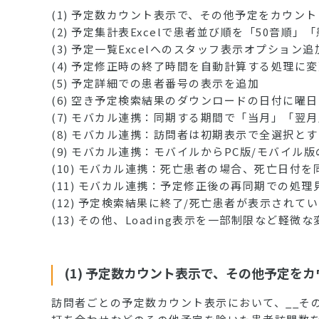
(1) 予定数カウント表示で、その他予定をカウン
(2) 予定集計表Excelで患者並び順を「50音順
(3) 予定一覧Excelへのスタッフ表示オプション追
(4) 予定修正時の終了時間を自動計算する処理に変
(5) 予定詳細での患者番号の表示を追加
(6) 空き予定検索結果のダウンロードの日付に曜
(7) モバカル連携：同期する期間で「当月」「翌
(8) モバカル連携：訪問者は初期表示で全選択と
(9) モバカル連携：モバイルからPC版/モバイ
(10) モバカル連携：死亡患者の場合、死亡日付
(11) モバカル連携：予定修正後の再同期での処理
(12) 予定検索結果に終了/死亡患者が表示されて
(13) その他、Loading表示を一部制限など軽微
(1) 予定数カウント表示で、その他予定を
訪問者ごとの予定数カウント表示において、__そ