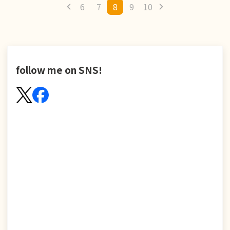
6
7
8
9
10
follow me on SNS!