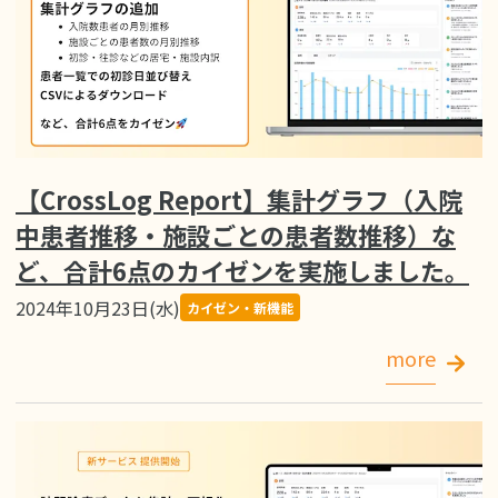
【CrossLog Report】集計グラフ（入院
中患者推移・施設ごとの患者数推移）な
ど、合計6点のカイゼンを実施しました。
2024年10月23日(水)
カイゼン・新機能
more