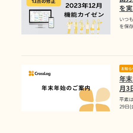
を実
いつも
を保
お知ら
年末
月3
平素は
29日