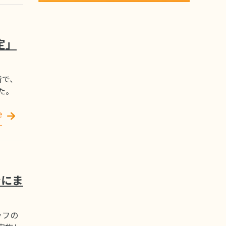
定」
者で、
た。
e
ンにま
ッフの