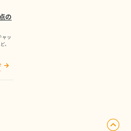
7点の
チャッ
など、
e