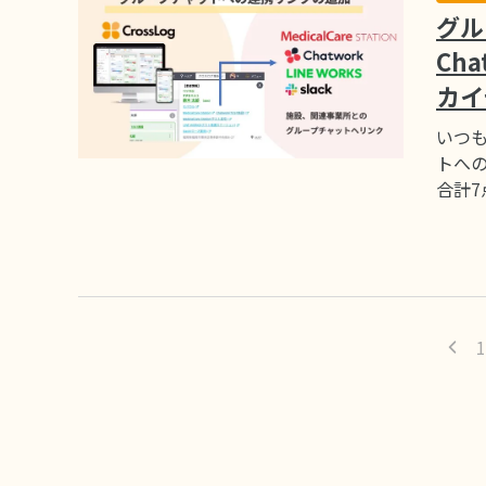
グル
Ch
カイ
いつも
トへの
合計
1