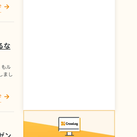
e
るな
」もル
しまし
e
ゼン