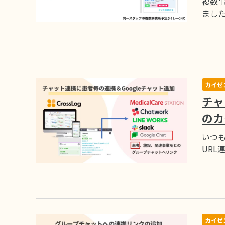
複数
まし
カイゼ
チャ
のカ
いつも
URL
カイゼ