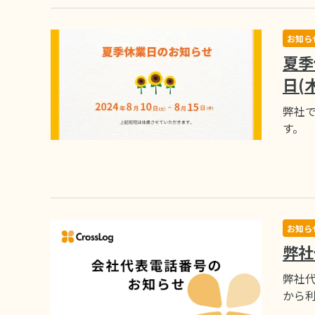
お知ら
夏季
日(
弊社で
す。
お知ら
弊社
弊社代
から