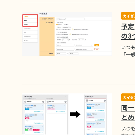
カイゼ
予定
の3
いつも
「一
カイゼ
同一
とめ
いつも