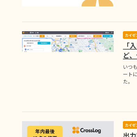
カイゼ
「入
ど、
いつも
ート
た。
カイゼ
出力