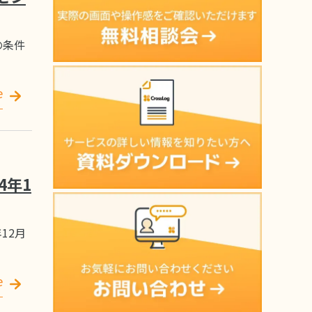
の条件
e
4年1
12月
e