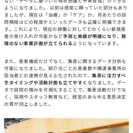
ない「データに基づいた現状把握と予実管理」ができる
ようになりました。 以前は感覚に頼っていた部分もあり
ましたが、現在は「治療」か「ケア」か、月あたりの訪
問頻度はどの程度かといったデータも正確に把握できま
す。これにより、現在の稼働に対してどのくらい新規患
者の受け入れが可能かなど
予測と実績が明確になり、無
理のない事業計画が立てられる
ようになっています。
また、患者構成だけでなく、集患に関するデータ分析も
可能になりました。紹介元ごとの患者数や関連事業所の
担当者との連携が見える化されたので、
集患に注力すべ
きタイミングや活動計画も立てやすく
なりました。デー
タで自院の強みを可視化することで、集患活動だけでな
く、採用やスタッフ教育など、経営のあらゆる意思決定
の質が向上しました。