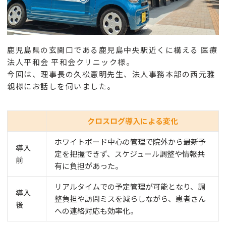
鹿児島県の玄関口である鹿児島中央駅近くに構える 医療
法人平和会 平和会クリニック様。
今回は、理事長の久松憲明先生、法人事務本部の西元雅
親様にお話しを伺いました。
クロスログ導入による変化
ホワイトボード中心の管理で院外から最新予
導入
定を把握できず、スケジュール調整や情報共
前
有に負担があった。
リアルタイムでの予定管理が可能となり、調
導入
整負担や訪問ミスを減らしながら、患者さん
後
への連絡対応も効率化。