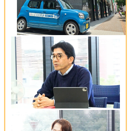
■ 住所
〒890-0052 鹿児島県鹿児島市上之園町25-4
鹿児島甲南スクエア4階
■ HP
https://med-heiwakai.jp/